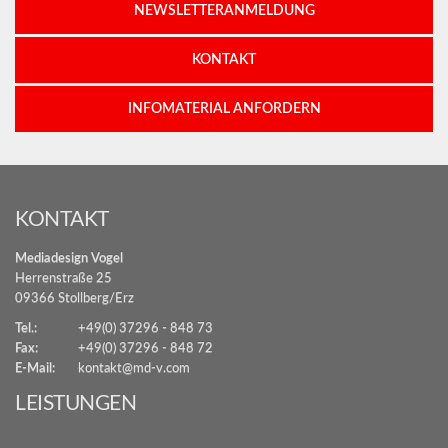
NEWSLETTERANMELDUNG
KONTAKT
INFOMATERIAL ANFORDERN
KONTAKT
Mediadesign Vogel
Herrenstraße 25
09366 Stollberg/Erz
Tel.:
+49(0) 37296 - 848 73
Fax:
+49(0) 37296 - 848 72
E-Mail:
kontakt@md-v.com
LEISTUNGEN